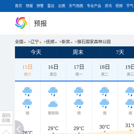
首页
预报
预警
雷达
云图
天气地图
专业产品
资讯
视频
节气
预报
全国
>
辽宁
>
抚顺
>
新宾
>
猴石国家森林公园
今天
周末
7天
15日
16日
17日
18日
19
周六
周日
周一
周二
周
雨
雨转阴
雨
雨
雨
31°
30°C
29°C
29°C
26°C
26°C