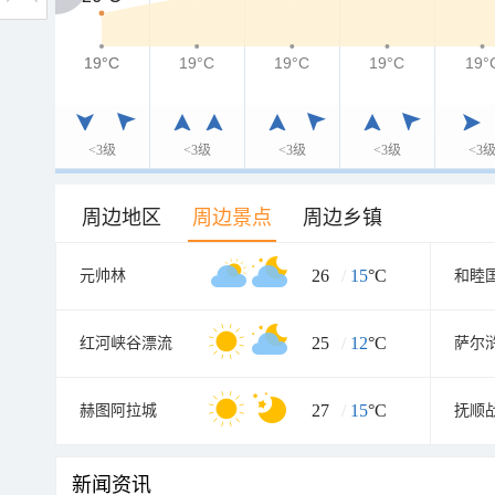
19°C
19°C
19°C
19°C
19°C
19°
<3级
<3级
<3级
<3级
<3
周边地区
周边景点
周边乡镇
26
/
15
°C
元帅林
和睦
25
/
12
°C
红河峡谷漂流
萨尔
27
/
15
°C
赫图阿拉城
新闻资讯