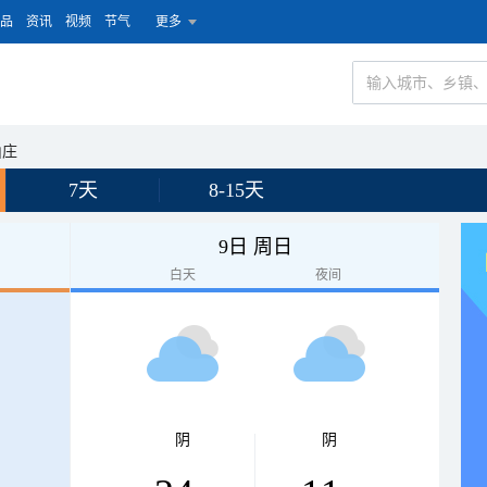
品
资讯
视频
节气
更多
山庄
7天
8-15天
9日 周日
白天
夜间
阴
阴