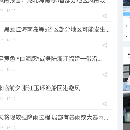
险预警：湖北海南等5省部分地区风险较...
06
18:05
黑龙江海南岛等5省区部分地区可能发生...
06
18:05
黄色 “白海豚”或登陆浙江福建一带沿...
06
18:05
”来临前夕 浙江玉环渔船回港避风
06
17:06
将现较强降雨过程 局部有暴雨或大暴雨...
06
16:37