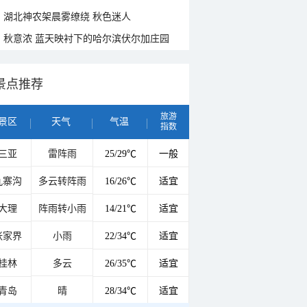
湖北神农架晨雾缭绕 秋色迷人
秋意浓 蓝天映衬下的哈尔滨伏尔加庄园
景点推荐
旅游
景区
天气
气温
指数
三亚
雷阵雨
25/29℃
一般
九寨沟
多云转阵雨
16/26℃
适宜
大理
阵雨转小雨
14/21℃
适宜
张家界
小雨
22/34℃
适宜
桂林
多云
26/35℃
适宜
青岛
晴
28/34℃
适宜