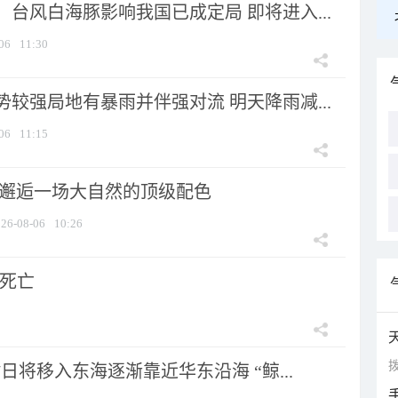
台风白海豚影响我国已成定局 即将进入...
06
11:30
较强局地有暴雨并伴强对流 明天降雨减...
06
11:15
 邂逅一场大自然的顶级配色
26-08-06
10:26
人死亡
拨
7日将移入东海逐渐靠近华东沿海 “鲸...