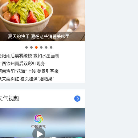
14°C
13°C
12°C
11°C
11°C
10°C
10°C
10°C
西南风
南风
北风
东南风
西南风
北风
西风
西风
<3级
<3级
<3级
<3级
<3级
<3级
<3级
<3级
夏天的快乐 藏在这些消暑美味里
贵阳雨后晨雾缭绕 宛如水墨画卷
广西钦州雨后双彩虹现身
河南洛阳“花海”上线 美景引客来
秋来栾树红 枝头挂满“胭脂果”
天气视频