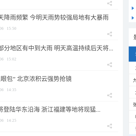
天降雨频繁 今明天雨势较强局地有大暴雨
06
15:50
分地区有中到大雨 明天高温持续后天将...
06
15:02
显眼包” 北京浓积云强势抢镜
06
14:35
将登陆华东沿海 浙江福建等地将现猛...
06
14:25