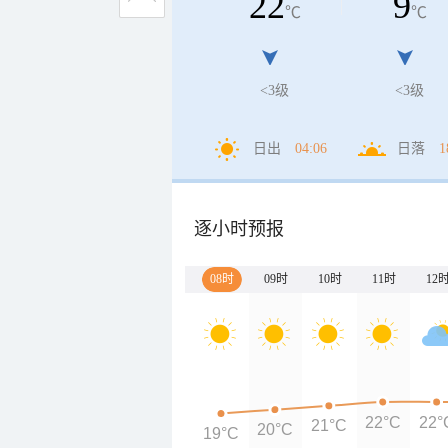
22
9
℃
℃
<3级
<3级
日出
04:06
日落
1
逐小时预报
08时
09时
10时
11时
12
22°C
22°
21°C
20°C
19°C