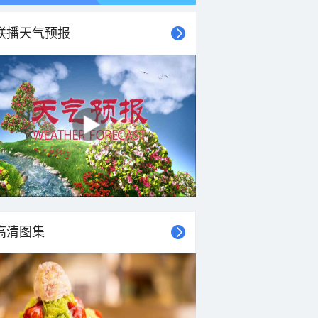
联播天气预报
21时
22时
23时
00时
01时
02时
03时
04时
高清图集