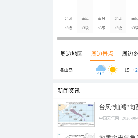
北风
南风
南风
北风
南
<3级
<3级
<3级
<3级
<3
周边地区
周边景点
周边
15
/
2
名山岛
新闻资讯
台风“灿鸿”
中国天气网
2026-08-