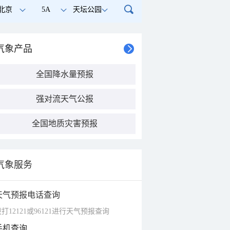
北京
5A
天坛公园
气象产品
全国降水量预报
强对流天气公报
全国地质灾害预报
气象服务
天气预报电话查询
打12121或96121进行天气预报查询
手机查询