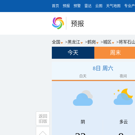
首页
预报
预警
雷达
云图
天气地图
专业产
预报
全国
>
黑龙江
>
鹤岗
>
城区
>
将军石
今天
周末
8日 周六
白天
夜间
阴
多云