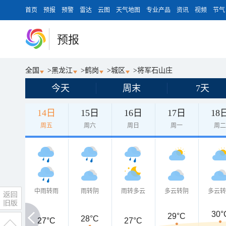
首页
预报
预警
雷达
云图
天气地图
专业产品
资讯
视频
节气
预报
全国
>
黑龙江
>
鹤岗
>
城区
>
将军石山庄
今天
周末
7天
14日
15日
16日
17日
18
周五
周六
周日
周一
周
中雨转雨
雨转阴
雨转多云
多云转阴
多云
30°
29°C
28°C
27°C
27°C
27°C