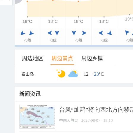
19°
18°C
18°C
18°C
18°C
18°C
<3级
<3级
<3级
<3级
<3
周边地区
周边景点
周边乡镇
12
/
23
°C
名山岛
新闻资讯
台风“灿鸿”将向西北方向移
中国天气网
2026-08-07
18:10