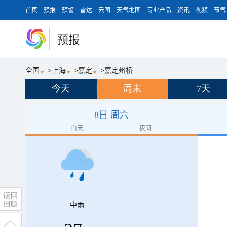
首页
预报
预警
雷达
云图
天气地图
专业产品
资讯
视频
节气
预报
全国
>
上海
>
嘉定
>
嘉定州桥
今天
周末
7天
8日 周六
白天
夜间
中雨