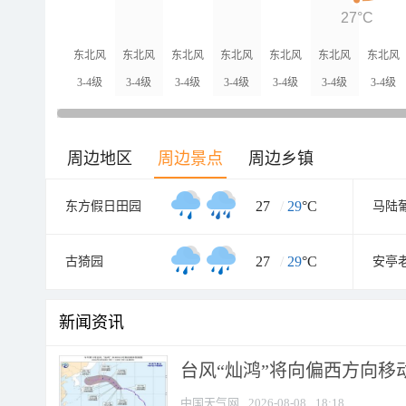
27°C
东北风
东北风
东北风
东北风
东北风
东北风
东北风
3-4级
3-4级
3-4级
3-4级
3-4级
3-4级
3-4级
周边地区
周边景点
周边乡镇
27
/
29
°C
东方假日田园
马陆
27
/
29
°C
古猗园
安亭
新闻资讯
台风“灿鸿”将向偏西方向移
中国天气网
2026-08-08
18:18