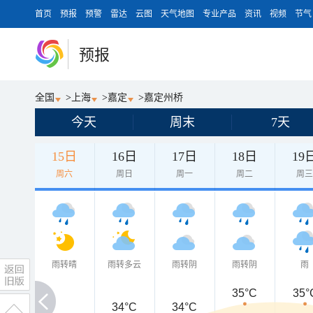
首页
预报
预警
雷达
云图
天气地图
专业产品
资讯
视频
节气
预报
全国
>
上海
>
嘉定
>
嘉定州桥
今天
周末
7天
15日
16日
17日
18日
19
周六
周日
周一
周二
周
雨转晴
雨转多云
雨转阴
雨转阴
雨
35°C
35°
34°C
34°C