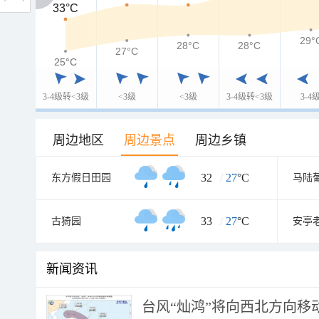
33°C
33°C
29°
28°C
28°C
27°C
25°C
25°C
3-4级转<3级
<3级
<3级
3-4级转<3级
3-4
周边地区
周边景点
周边乡镇
32
/
27
°C
东方假日田园
马陆
33
/
27
°C
古猗园
安亭
新闻资讯
台风“灿鸿”将向西北方向移