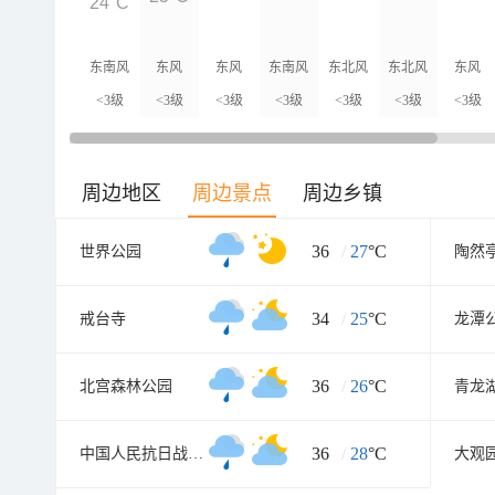
24°C
东南风
东风
东风
东南风
东北风
东北风
东风
<3级
<3级
<3级
<3级
<3级
<3级
<3级
周边地区
周边景点
周边乡镇
36
/
27
°C
世界公园
陶然
34
/
25
°C
戒台寺
龙潭
36
/
26
°C
北宫森林公园
青龙
36
/
28
°C
中国人民抗日战争纪念雕塑园
大观