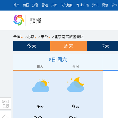
首页
预报
预警
雷达
云图
天气地图
专业产品
资讯
视频
节气
预报
全国
>
北京
>
丰台
>
北京南宫旅游景区
今天
周末
7天
8日 周六
白天
夜间
多云
多云