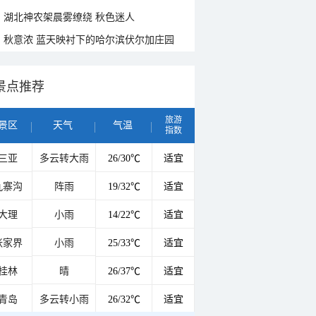
湖北神农架晨雾缭绕 秋色迷人
秋意浓 蓝天映衬下的哈尔滨伏尔加庄园
景点推荐
旅游
景区
天气
气温
指数
三亚
多云转大雨
26/30℃
适宜
九寨沟
阵雨
19/32℃
适宜
大理
小雨
14/22℃
适宜
张家界
小雨
25/33℃
适宜
桂林
晴
26/37℃
适宜
青岛
多云转小雨
26/32℃
适宜