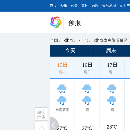
首页
预报
预警
雷达
云图
天气地图
专业产
预报
全国
>
北京
>
丰台
>
北京南宫旅游景区
今天
周末
15日
16日
17日
周六
周日
周一
暴雨转雨
雨
雨
28°C
27°C
27°C
27°C