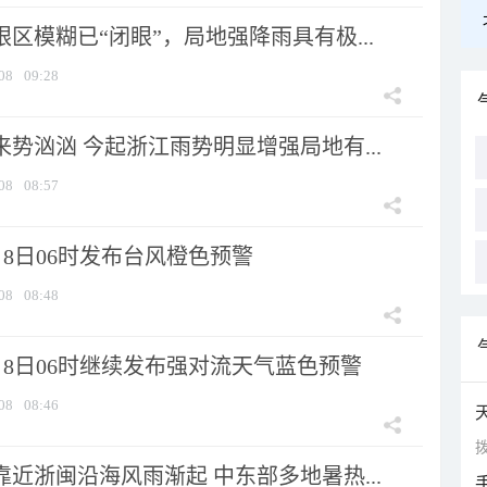
眼区模糊已“闭眼”，局地强降雨具有极...
08
09:28
来势汹汹 今起浙江雨势明显增强局地有...
08
08:57
8日06时发布台风橙色预警
08
08:48
月8日06时继续发布强对流天气蓝色预警
08
08:46
拨
靠近浙闽沿海风雨渐起 中东部多地暑热...