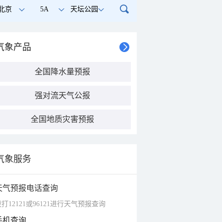
北京
5A
天坛公园
气象产品
全国降水量预报
强对流天气公报
全国地质灾害预报
气象服务
天气预报电话查询
打12121或96121进行天气预报查询
手机查询