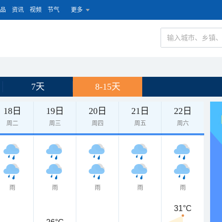
品
资讯
视频
节气
更多
7天
8-15天
18日
19日
20日
21日
22日
周二
周三
周四
周五
周六
雨
雨
雨
雨
雨
31°C