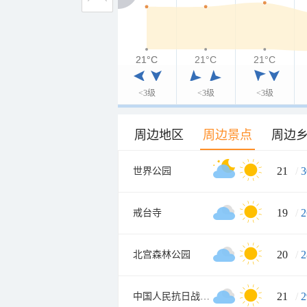
21°C
21°C
21°C
21°C
<3级
<3级
<3级
周边地区
周边景点
周边
21
/
3
世界公园
19
/
2
戒台寺
20
/
2
北宫森林公园
21
/
2
中国人民抗日战争纪念雕塑园