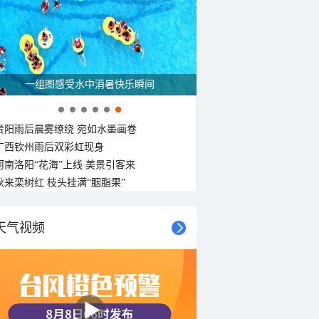
一组图感受水中消暑快乐瞬间
贵阳雨后晨雾缭绕 宛如水墨画卷
广西钦州雨后双彩虹现身
河南洛阳“花海”上线 美景引客来
秋来栾树红 枝头挂满“胭脂果”
天气视频