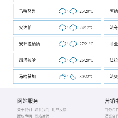
马哈努鲁
/
25/20°C
阿纳
安达帕
/
24/17°C
法夸
安齐拉纳纳
/
27/21°C
菲亚
昂塔拉哈
/
26/20°C
法拉
马哈赞加
/
30/22°C
法奥
网站服务
营销
关于我们
联系我们
用户反馈
商务合
版权声明
网站律师
媒资合