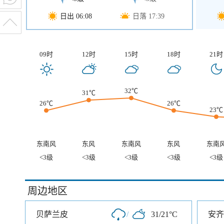
日出 06:08
日落 17:39
09时
12时
15时
18时
21时
32℃
31℃
26℃
26℃
23℃
东南风
东风
东南风
东风
东南
<3级
<3级
<3级
<3级
<3级
周边地区
贝萨兰皮
/
31/21°C
安齐