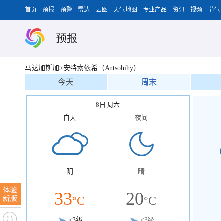
首页
预报
预警
雷达
云图
天气地图
专业产品
资讯
视频
节气
预报
马达加斯加>安特索依希（Antsohihy）
今天
周末
8日 周六
白天
夜间
阴
晴
33
20
°C
°C
<3级
<3级