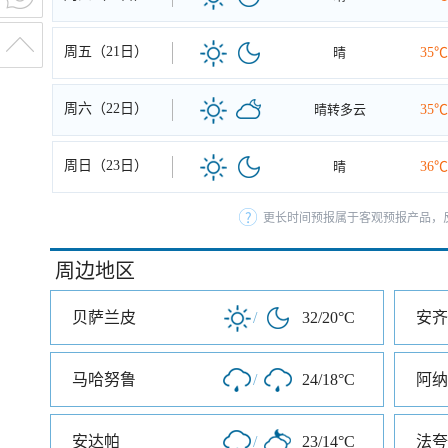
周五（21日）
晴
35℃
周六（22日）
晴转多云
35℃
周日（23日）
晴
36℃
更长时间预报属于客观预报产品，反
周边地区
贝萨兰皮
/
32/20°C
安齐
马哈努鲁
/
24/18°C
阿纳
安达帕
/
23/14°C
法夸