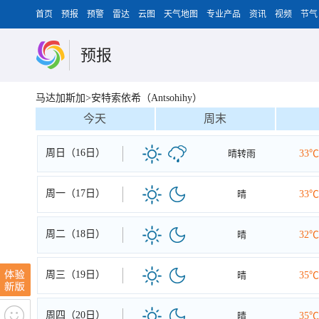
首页
预报
预警
雷达
云图
天气地图
专业产品
资讯
视频
节气
预报
马达加斯加>安特索依希（Antsohihy）
今天
周末
周日（16日）
晴转雨
33℃
周一（17日）
晴
33℃
周二（18日）
晴
32℃
周三（19日）
晴
35℃
周四（20日）
晴
35℃