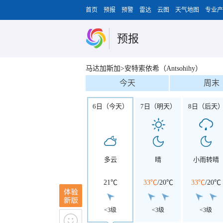
首页
预报
预警
雷达
云图
天气地图
专业产
预报
马达加斯加>安特索依希（Antsohihy）
今天
周末
6日（今天）
7日（明天）
8日（后天
多云
晴
小雨转晴
21℃
33℃
/
20℃
33℃
/
20℃
<3级
<3级
<3级