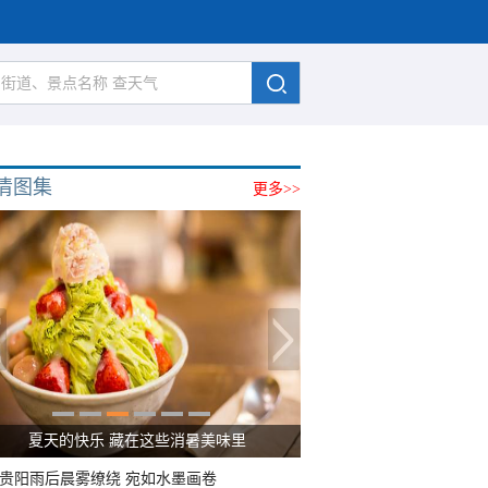
清图集
更多>>
夏天的快乐 藏在这些消暑美味里
贵阳雨后晨雾缭绕 宛如水墨画卷