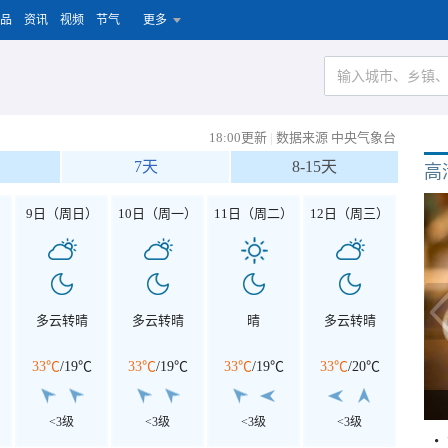
品
资讯
视频
节气
更多
18:00更新
|
数据来源 中央气象台
7天
8-15天
高
）
9日（周日）
10日（周一）
11日（周二）
12日（周三）
多云转晴
多云转晴
晴
多云转晴
33℃
/
19℃
33℃
/
19℃
33℃
/
19℃
33℃
/
20℃
<3级
<3级
<3级
<3级