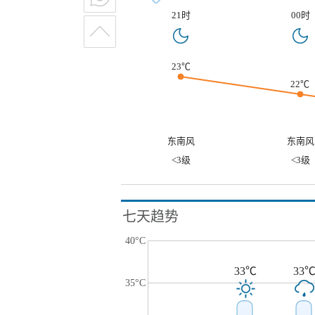
21时
00时
23℃
22℃
东南风
东南风
<3级
<3级
七天趋势
40°C
33℃
33
35°C