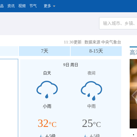
品
资讯
视频
节气
更多
11:30更新
|
数据来源 中央气象台
7天
8-15天
高
9日 周日
白天
夜间
小雨
中雨
32
25
°C
°C
4-5级
4-5级