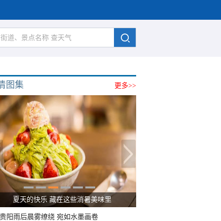
清图集
更多>>
夏天的快乐 藏在这些消暑美味里
贵阳雨后晨雾缭绕 宛如水墨画卷