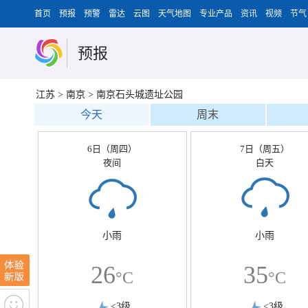
首页
预报
预警
雷达
云图
天气地图
专业产品
资讯
视频
节气
预报
江苏
>
南京
>
南京石头城遗址公园
今天
周末
6日（周四）
7日（周五）
夜间
白天
小雨
小雨
26
35
°C
°C
<3级
<3级