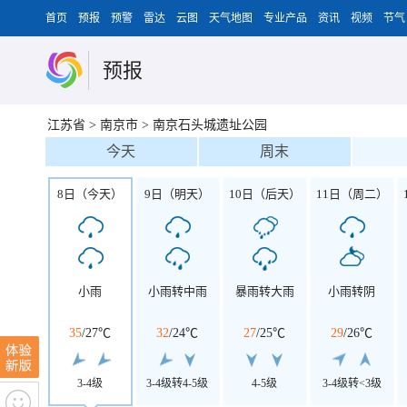
首页
预报
预警
雷达
云图
天气地图
专业产品
资讯
视频
节气
预报
江苏省
>
南京市
>
南京石头城遗址公园
今天
周末
8日（今天）
9日（明天）
10日（后天）
11日（周二）
小雨
小雨转中雨
暴雨转大雨
小雨转阴
35
/
27℃
32
/
24℃
27
/
25℃
29
/
26℃
3-4级
3-4级转4-5级
4-5级
3-4级转<3级