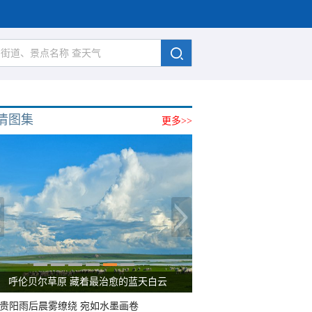
清图集
更多>>
呼伦贝尔草原 藏着最治愈的蓝天白云
贵阳雨后晨雾缭绕 宛如水墨画卷