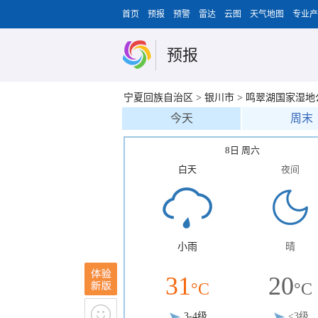
首页
预报
预警
雷达
云图
天气地图
专业产
预报
宁夏回族自治区
>
银川市
>
鸣翠湖国家湿地
今天
周末
8日 周六
白天
夜间
小雨
晴
31
20
°C
°C
3-4级
<3级