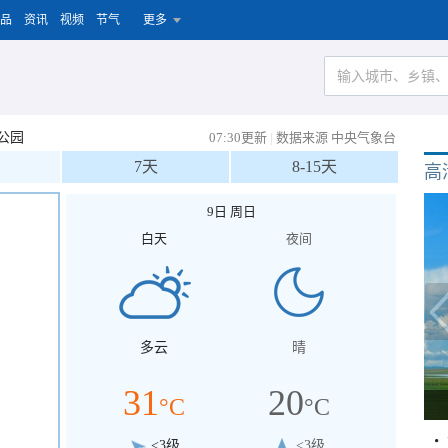
品
资讯
视频
节气
更多
公园
07:30更新
|
数据来源 中央气象台
7天
8-15天
高
9日 周日
白天
夜间
多云
晴
31
20
°C
°C
<3级
<3级