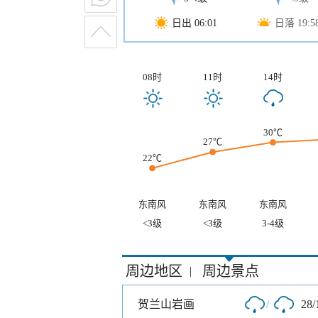
日出 06:01
日落 19:5
08时
11时
14时
30℃
27℃
22℃
东南风
东南风
东南风
<3级
<3级
3-4级
周边地区
周边景点
|
贺兰山岩画
/
28/