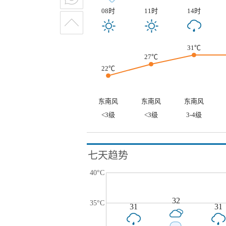
08时
11时
14时
31℃
27℃
22℃
东南风
东南风
东南风
<3级
<3级
3-4级
七天趋势
40°C
32
35°C
31
31