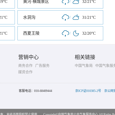
19°C
黄河·横城景区
/
32/21°C
21°C
水洞沟
/
31/21°C
21°C
西夏王陵
/
32/20°C
营销中心
相关链接
商务合作
广告服务
中国气象局
中国气象服
媒资合作
客服电话：
010-68409444
京ICP证010385-2号
京公网安备
，未经书面授权禁止使用 Copyright©
中国气象局公共气象服务中心
All Rights R