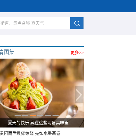
清图集
更多>>
广西南宁：盛夏里的“绿野仙踪”
贵阳雨后晨雾缭绕 宛如水墨画卷