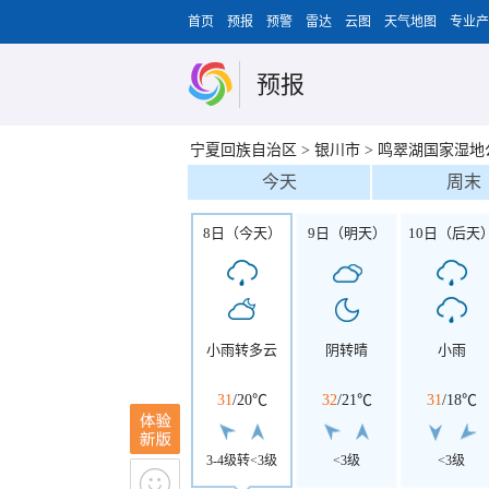
首页
预报
预警
雷达
云图
天气地图
专业产
预报
宁夏回族自治区
>
银川市
>
鸣翠湖国家湿地
今天
周末
8日（今天）
9日（明天）
10日（后天
小雨转多云
阴转晴
小雨
31
/
20℃
32
/
21℃
31
/
18℃
3-4级转<3级
<3级
<3级