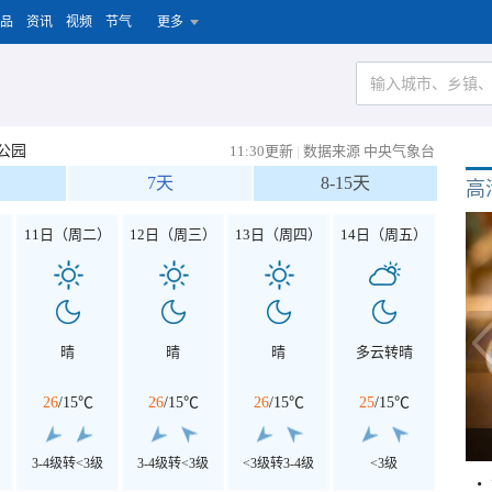
品
资讯
视频
节气
更多
公园
11:30更新
|
数据来源 中央气象台
7天
8-15天
高
）
11日（周二）
12日（周三）
13日（周四）
14日（周五）
晴
晴
晴
多云转晴
26
/
15℃
26
/
15℃
26
/
15℃
25
/
15℃
3-4级转<3级
3-4级转<3级
<3级转3-4级
<3级