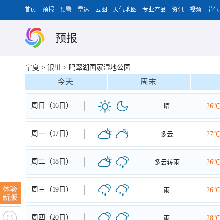
首页
预报
预警
雷达
云图
天气地图
专业产品
资讯
视频
节气
预报
宁夏
>
银川
>
鸣翠湖国家湿地公园
今天
周末
周日（16日）
晴
26℃
周一（17日）
多云
27℃
周二（18日）
多云转雨
26℃
周三（19日）
雨
26℃
周四（20日）
雨
28℃