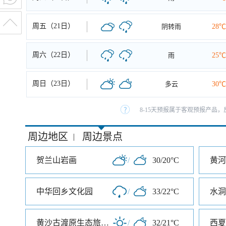
周五（21日）
阴转雨
28℃
周六（22日）
雨
25℃
周日（23日）
多云
30℃
8-15天预报属于客观预报产品，
周边地区
周边景点
|
贺兰山岩画
/
30/20°C
黄河
中华回乡文化园
/
33/22°C
水洞
黄沙古渡原生态旅游区
/
32/21°C
西夏