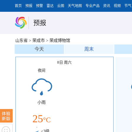
首页
预报
预警
雷达
云图
天气地图
专业产品
资讯
视频
节气
预报
山东省
>
荣成市
>
荣成博物馆
今天
周末
8日 周六
夜间
小雨
25
°C
<3级