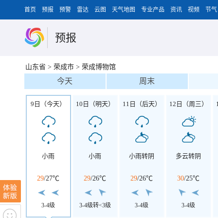
首页
预报
预警
雷达
云图
天气地图
专业产品
资讯
视频
节气
预报
山东省
>
荣成市
>
荣成博物馆
今天
周末
9日（今天）
10日（明天）
11日（后天）
12日（周三）
小雨
小雨
小雨转阴
多云转阴
29
/
27℃
29
/
26℃
29
/
26℃
30
/
25℃
3-4级
3-4级转<3级
3-4级
3-4级