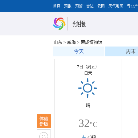
首页
预报
预警
雷达
云图
天气地图
专业产
预报
山东
>
威海
>
荣成博物馆
今天
周末
7日（周五）
白天
晴
32
°C
<3级