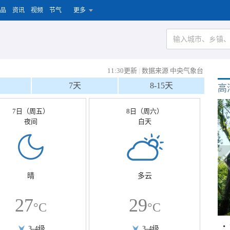
品
资讯
视频
节气
更多
11:30更新
|
数据来源 中央气象台
7天
8-15天
高
7日（周五）
8日（周六）
夜间
白天
晴
多云
27
29
°C
°C
3-4级
3-4级