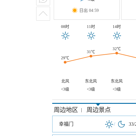
日出 04:59
08时
11时
14时
32℃
31℃
29℃
北风
东北风
东北风
<3级
<3级
<3级
周边地区
周边景点
|
幸福门
/
33/