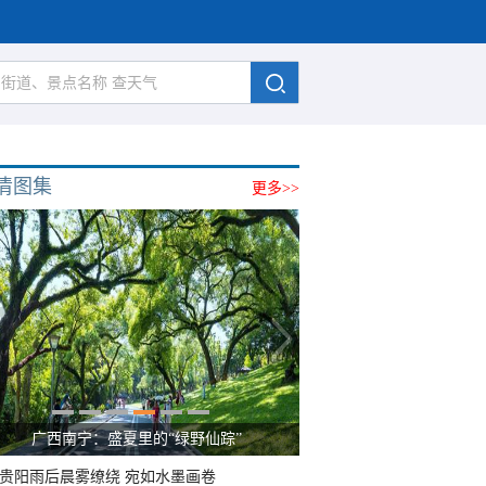
清图集
更多>>
广西南宁：盛夏里的“绿野仙踪”
贵阳雨后晨雾缭绕 宛如水墨画卷