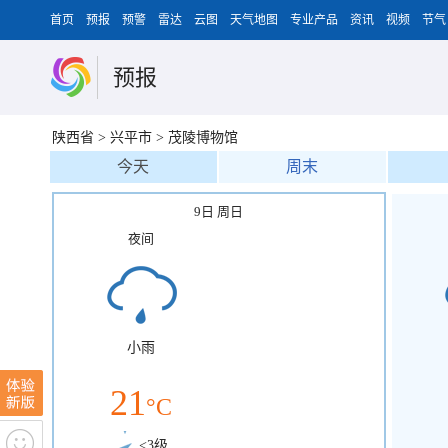
首页
预报
预警
雷达
云图
天气地图
专业产品
资讯
视频
节气
预报
陕西省
>
兴平市
>
茂陵博物馆
今天
周末
9日 周日
夜间
小雨
21
°C
<3级