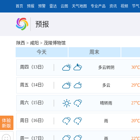
首页
预报
预警
雷达
云图
天气地图
专业产品
资讯
视频
节气
预报
陕西
>
咸阳
>
茂陵博物馆
今天
周末
周四（13日）
多云转阴
30℃
周五（14日）
多云
29℃
周六（15日）
晴转雨
27℃
周日（16日）
雨
20℃
周一（17日）
雨
22℃