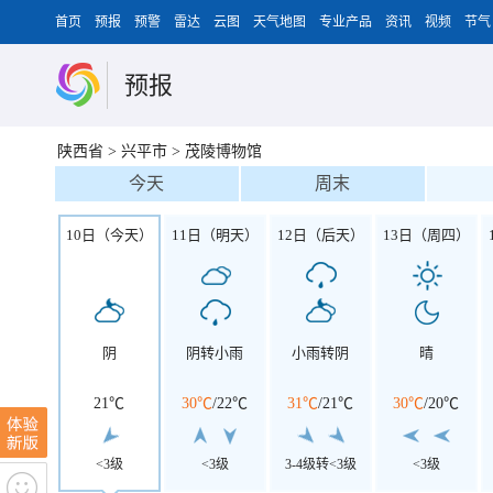
首页
预报
预警
雷达
云图
天气地图
专业产品
资讯
视频
节气
预报
陕西省
>
兴平市
>
茂陵博物馆
今天
周末
10日（今天）
11日（明天）
12日（后天）
13日（周四）
阴
阴转小雨
小雨转阴
晴
21℃
30℃
/
22℃
31℃
/
21℃
30℃
/
20℃
<3级
<3级
3-4级转<3级
<3级