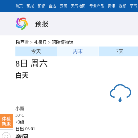
首页
预报
预警
雷达
云图
天气地图
专业产品
资讯
视频
节气
预报
陕西省
>
礼泉县
>
昭陵博物馆
今天
周末
7天
8日 周六
白天
小雨
30
°C
<3级
日出 06:01
夜间