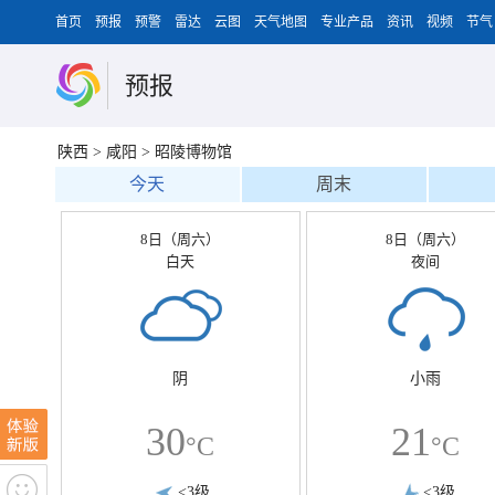
首页
预报
预警
雷达
云图
天气地图
专业产品
资讯
视频
节气
预报
陕西
>
咸阳
>
昭陵博物馆
今天
周末
8日（周六）
8日（周六）
白天
夜间
阴
小雨
30
21
°C
°C
<3级
<3级