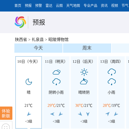
首页
预报
预警
雷达
云图
天气地图
专业产品
资讯
视频
节气
预报
陕西省
>
礼泉县
>
昭陵博物馆
今天
周末
10日（今天）
11日（明天）
12日（后天）
13日（周四）
晴
阴转小雨
晴转阴
小雨
21℃
29℃
/
21℃
30℃
/
21℃
28℃
/
19℃
<3级
<3级
<3级
<3级