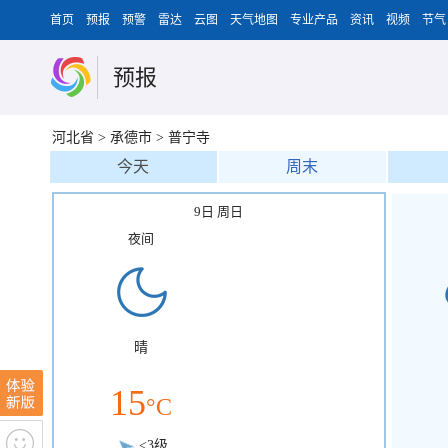
首页
预报
预警
雷达
云图
天气地图
专业产品
资讯
视频
节气
预报
河北省
>
承德市
>
普宁寺
今天
周末
9日 周日
夜间
晴
15
°C
<3级