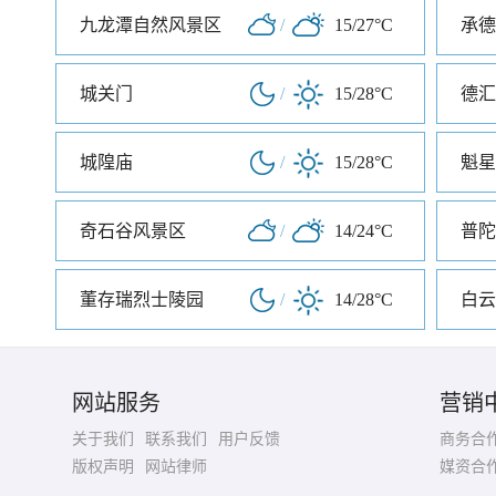
九龙潭自然风景区
/
15/27°C
承德
城关门
/
15/28°C
德汇
城隍庙
/
15/28°C
魁星
奇石谷风景区
/
14/24°C
普陀
董存瑞烈士陵园
/
14/28°C
白云
网站服务
营销
关于我们
联系我们
用户反馈
商务合
版权声明
网站律师
媒资合