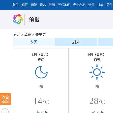
首页
预报
预警
雷达
云图
天气地图
专业产品
资讯
视频
节气
预报
河北
>
承德
>
普宁寺
今天
周末
8日（周六）
9日（周日）
夜间
白天
晴
晴
14
28
°C
°C
<3级
<3级