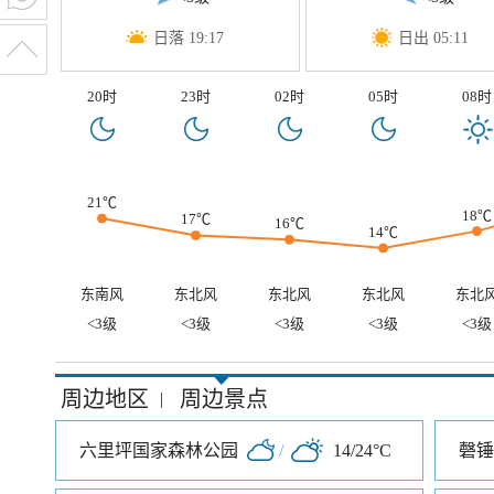
日落 19:17
日出 05:11
20时
23时
02时
05时
08时
21℃
18℃
17℃
16℃
14℃
东南风
东北风
东北风
东北风
东北
<3级
<3级
<3级
<3级
<3级
周边地区
周边景点
|
六里坪国家森林公园
/
14/24°C
磬锤