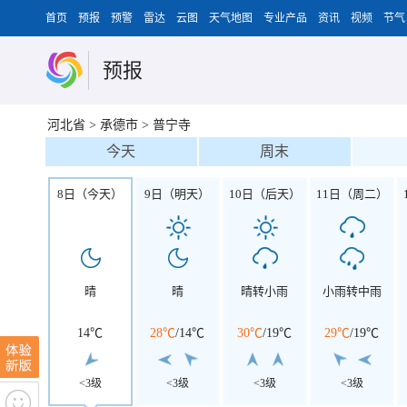
首页
预报
预警
雷达
云图
天气地图
专业产品
资讯
视频
节气
预报
河北省
>
承德市
>
普宁寺
今天
周末
8日（今天）
9日（明天）
10日（后天）
11日（周二）
晴
晴
晴转小雨
小雨转中雨
14℃
28℃
/
14℃
30℃
/
19℃
29℃
/
19℃
<3级
<3级
<3级
<3级