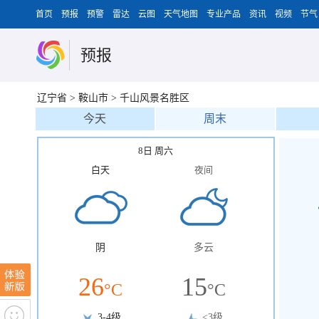
首页
预报
预警
雷达
云图
天气地图
专业产品
资讯
视频
节气
预报
辽宁省
>
鞍山市
>
千山风景名胜区
今天
周末
8日 周六
白天
夜间
阴
多云
26
15
°C
°C
3-4级
<3级