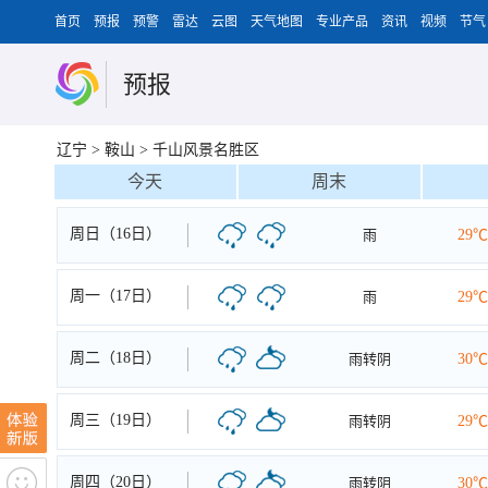
首页
预报
预警
雷达
云图
天气地图
专业产品
资讯
视频
节气
预报
辽宁
>
鞍山
>
千山风景名胜区
今天
周末
周日（16日）
雨
29℃
周一（17日）
雨
29℃
周二（18日）
雨转阴
30℃
周三（19日）
雨转阴
29℃
周四（20日）
雨转阴
30℃