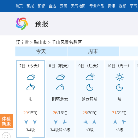
首页
预报
预警
雷达
云图
天气地图
专业产品
资讯
视频
节气
预报
辽宁省
>
鞍山市
>
千山风景名胜区
今天
周末
7日（今天）
8日（明天）
9日（后天）
10日（周一）
阴
阴转多云
多云转晴
晴
29
/
15℃
26
/
16℃
28
/
20℃
31
/
21℃
3-4级
3-4级转<3级
<3级
<3级