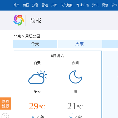
首页
预报
预警
雷达
云图
天气地图
专业产品
资讯
视频
节气
预报
北京
>
月坛公园
今天
周末
8日 周六
白天
夜间
多云
晴
29
21
°C
°C
<3级
<3级