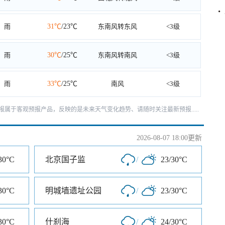
雨
31℃
/23℃
东南风转东风
<3级
雨
30℃
/25℃
东南风转南风
<3级
雨
33℃
/25℃
南风
<3级
天预报属于客观预报产品，反映的是未来天气变化趋势、请随时关注最新预报.....
2026-08-07 18:00更新
30°C
北京国子监
/
23/30°C
30°C
明城墙遗址公园
/
23/30°C
30°C
什刹海
/
24/30°C