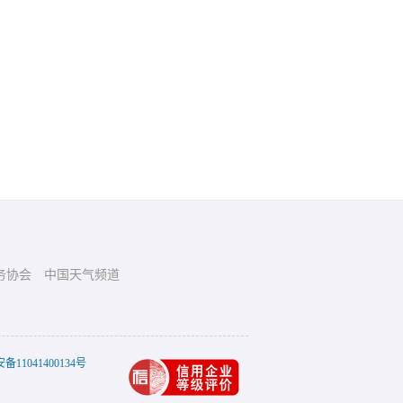
务协会
中国天气频道
11041400134号