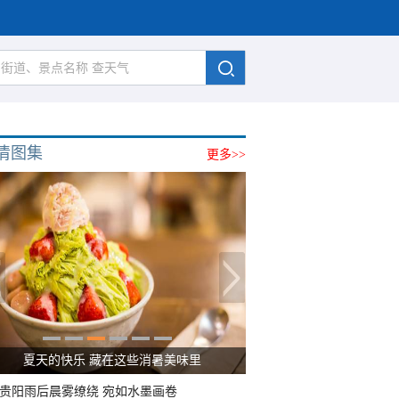
清图集
更多>>
夏天的快乐 藏在这些消暑美味里
贵阳雨后晨雾缭绕 宛如水墨画卷