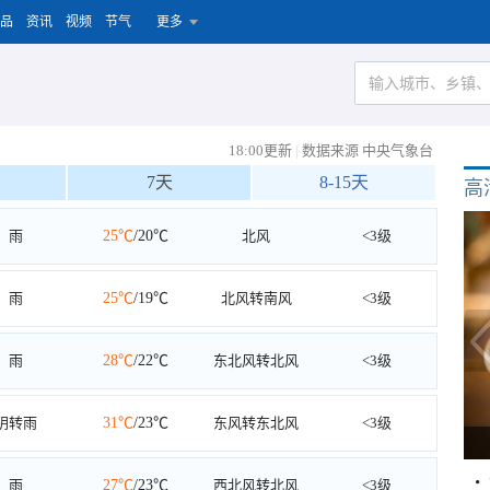
品
资讯
视频
节气
更多
18:00更新
|
数据来源 中央气象台
7天
8-15天
高
雨
25℃
/20℃
北风
<3级
雨
25℃
/19℃
北风转南风
<3级
雨
28℃
/22℃
东北风转北风
<3级
阴转雨
31℃
/23℃
东风转东北风
<3级
雨
27℃
/23℃
西北风转北风
<3级