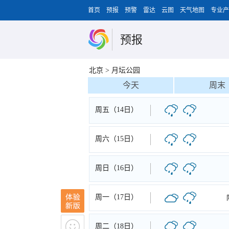
首页
预报
预警
雷达
云图
天气地图
专业产
预报
北京
>
月坛公园
今天
周末
周五（14日）
周六（15日）
周日（16日）
周一（17日）
周二（18日）