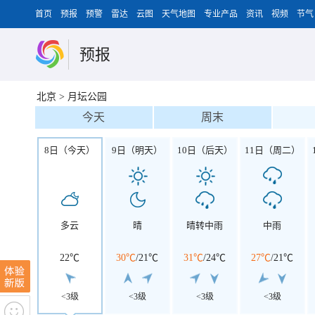
首页
预报
预警
雷达
云图
天气地图
专业产品
资讯
视频
节气
预报
北京
>
月坛公园
今天
周末
8日（今天）
9日（明天）
10日（后天）
11日（周二）
多云
晴
晴转中雨
中雨
22℃
30℃
/
21℃
31℃
/
24℃
27℃
/
21℃
<3级
<3级
<3级
<3级