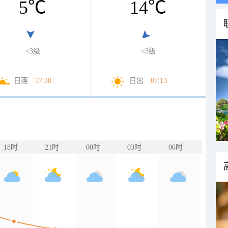
5
℃
14
℃
<3级
<3级
日落
17:38
日出
07:13
18时
21时
00时
03时
06时