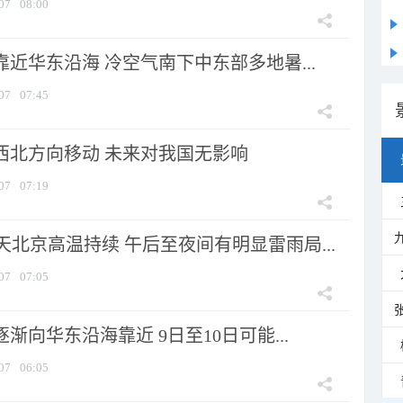
07
08:00
靠近华东沿海 冷空气南下中东部多地暑...
07
07:45
向西北方向移动 未来对我国无影响
07
07:19
北京高温持续 午后至夜间有明显雷雨局...
07
07:05
逐渐向华东沿海靠近 9日至10日可能...
07
06:05