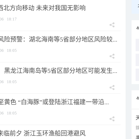
向西北方向移动 未来对我国无影响
06
18:17
险预警：湖北海南等5省部分地区风险较...
06
18:05
黑龙江海南岛等5省区部分地区可能发生...
06
18:05
黄色 “白海豚”或登陆浙江福建一带沿...
06
18:05
拨
”来临前夕 浙江玉环渔船回港避风