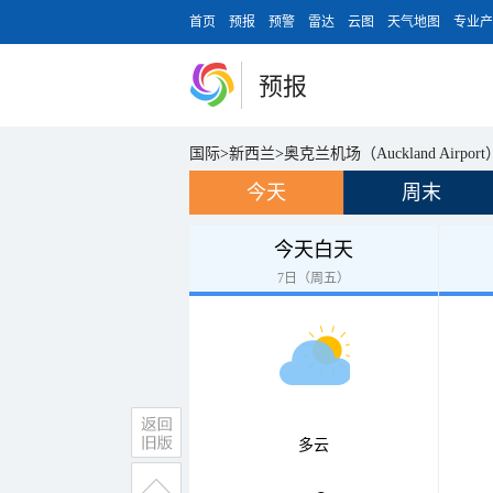
首页
预报
预警
雷达
云图
天气地图
专业产
预报
国际
>
新西兰
>
奥克兰机场（Auckland Airport
今天
周末
今天白天
7日（周五）
多云