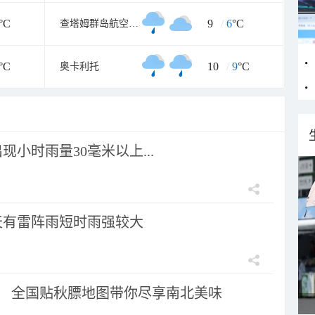
°C
9
/
6
°C
查塔姆群岛航空气象处
°C
10
/
9
°C
奥卡利托
小时雨量30毫米以上...
天有雷阵雨短时雨强较大
节！ 全国贴秋膘地图带你尽享南北美味