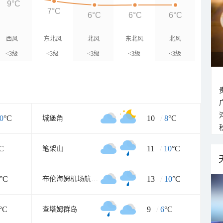
9°C
7°C
6°C
6°C
6°C
西风
东北风
北风
东北风
北风
<3级
<3级
<3级
<3级
<3级
0
°C
10
/
8
°C
城堡角
C
11
/
10
°C
笔架山
°C
13
/
10
°C
布伦海姆机场航空气象处
°C
9
/
6
°C
查塔姆群岛