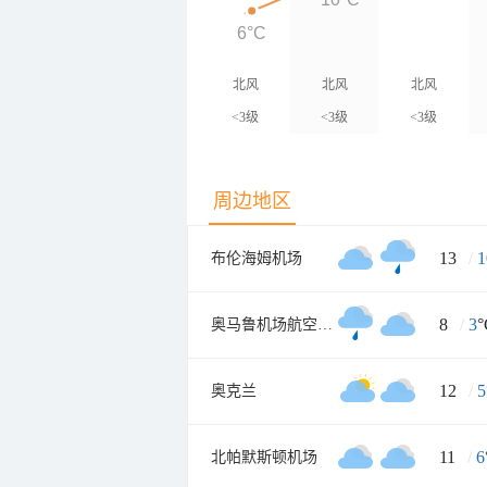
6°C
北风
北风
北风
<3级
<3级
<3级
周边地区
13
/
1
布伦海姆机场
8
/
3
°
奥马鲁机场航空气象处
12
/
5
奥克兰
11
/
6
北帕默斯顿机场