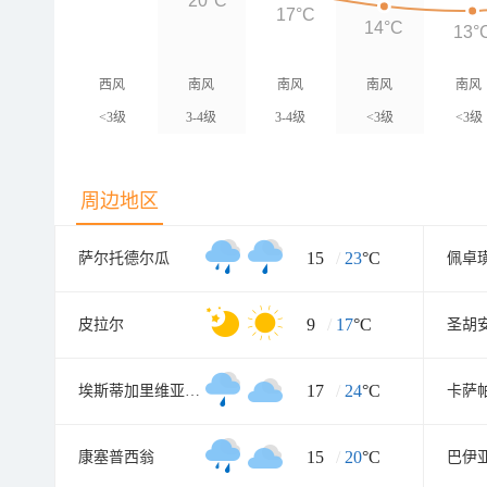
20°C
17°C
14°C
13°
西风
南风
南风
南风
南风
<3级
3-4级
3-4级
<3级
<3级
周边地区
15
/
23
°C
萨尔托德尔瓜
佩卓
9
/
17
°C
皮拉尔
圣胡
17
/
24
°C
埃斯蒂加里维亚元帅镇
卡萨
15
/
20
°C
康塞普西翁
巴伊