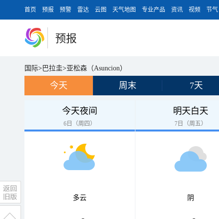
首页
预报
预警
雷达
云图
天气地图
专业产品
资讯
视频
节气
预报
国际
>
巴拉圭
>
亚松森（Asuncion）
今天
周末
7天
今天夜间
明天白天
6日（周四）
7日（周五）
多云
阴