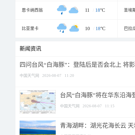
11
/
18
°C
恩卡纳西翁
圣埃
10
/
18
°C
比亚里卡
巴拉
新闻资讯
四问台风“白海豚”：登陆后是否会北上 将影响
中国天气网
2026-08-07
11:20
台风“白海豚”将在华东沿海
中国天气网
2026-08-07
11:15
青海湖畔：湖光花海长云 