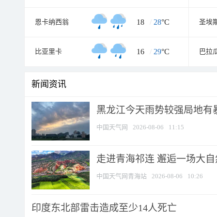
18
/
28
°C
恩卡纳西翁
圣埃
16
/
29
°C
比亚里卡
巴拉
新闻资讯
黑龙江今天雨势较强局地有暴
中国天气网
2026-08-06
11:15
走进青海祁连 邂逅一场大
中国天气网青海站
2026-08-06
10:26
印度东北部雷击造成至少14人死亡