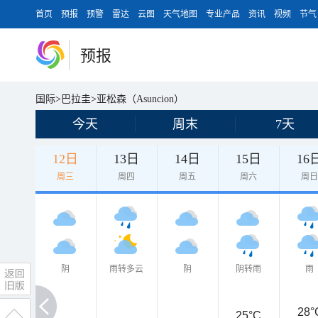
首页
预报
预警
雷达
云图
天气地图
专业产品
资讯
视频
节气
预报
国际
>
巴拉圭
>
亚松森（Asuncion）
今天
周末
7天
12日
13日
14日
15日
16
周三
周四
周五
周六
周
阴
雨转多云
阴
阴转雨
雨
28°
25°C