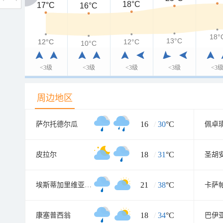
18°C
17°C
17°C
16°C
18°
13°C
12°C
12°C
12°C
10°C
<3级
<3级
<3级
<3级
<3
周边地区
16
/
30
°C
萨尔托德尔瓜
佩卓
18
/
31
°C
皮拉尔
圣胡
21
/
38
°C
埃斯蒂加里维亚元帅镇
卡萨
18
/
34
°C
康塞普西翁
巴伊