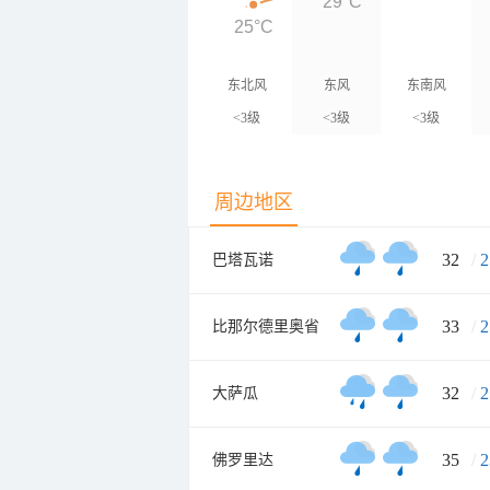
29°C
25°C
东北风
东风
东南风
<3级
<3级
<3级
周边地区
32
/
2
巴塔瓦诺
33
/
2
比那尔德里奥省
32
/
2
大萨瓜
35
/
2
佛罗里达