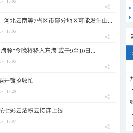
07
18:05
河北云南等7省区市部分地区可能发生山...
07
18:05
海豚”今晚将移入东海 或于9至10日...
07
18:05
稻开镰抢收忙
07
17:26
光七彩云浓积云接连上线
07
17:07