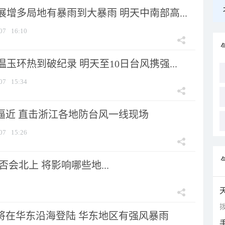
增多局地有暴雨到大暴雨 明天中南部高...
07
16:10
玉环热到破纪录 明天至10日台风携强...
07
15:34
”逼近 直击浙江各地防台风一线现场
07
15:26
会北上 将影响哪些地...
拨
”将在华东沿海登陆 华东地区有强风暴雨