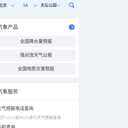
北京
5A
天坛公园
气象产品
全国降水量预报
强对流天气公报
全国地质灾害预报
气象服务
天气预报电话查询
打12121或96121进行天气预报查询
手机查询