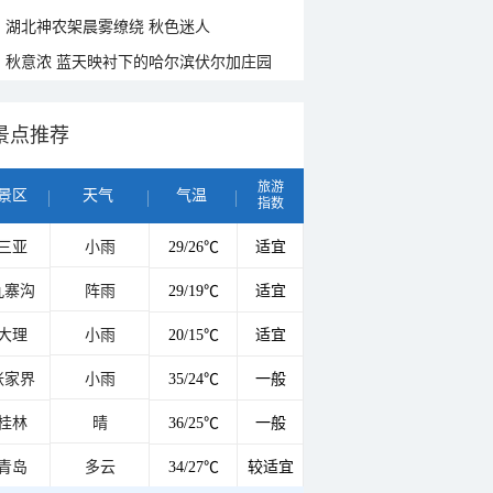
湖北神农架晨雾缭绕 秋色迷人
秋意浓 蓝天映衬下的哈尔滨伏尔加庄园
景点推荐
旅游
景区
天气
气温
指数
三亚
小雨
29/26℃
适宜
九寨沟
阵雨
29/19℃
适宜
大理
小雨
20/15℃
适宜
张家界
小雨
35/24℃
一般
桂林
晴
36/25℃
一般
青岛
多云
34/27℃
较适宜