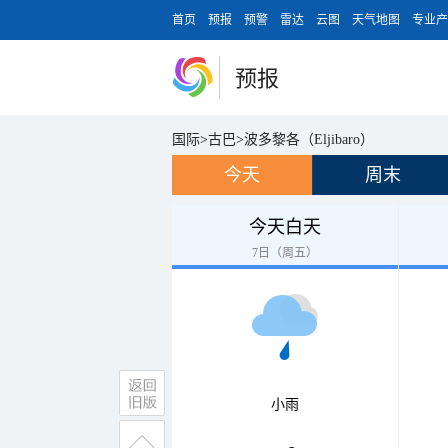
首页
预报
预警
雷达
云图
天气地图
专业产
预报
国际
>
古巴
>
波多黎各（Eljibaro）
今天
周末
今天白天
7日（周五）
小雨