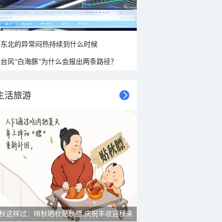
东北的异常闷热持续到什么时候
台风“白海豚”为什么会报出两条路径？
生活旅游
秋这样过：啃秋晒秋贴秋膘 庆祝丰收迎秋来