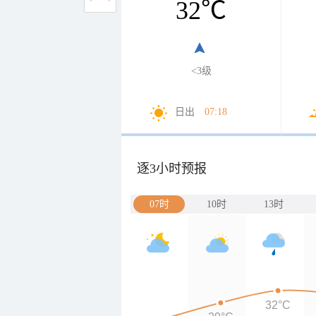
32
℃
<3级
日出
07:18
逐3小时预报
07时
10时
13时
32°C