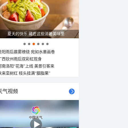
夏天的快乐 藏在这些消暑美味里
贵阳雨后晨雾缭绕 宛如水墨画卷
广西钦州雨后双彩虹现身
河南洛阳“花海”上线 美景引客来
秋来栾树红 枝头挂满“胭脂果”
天气视频