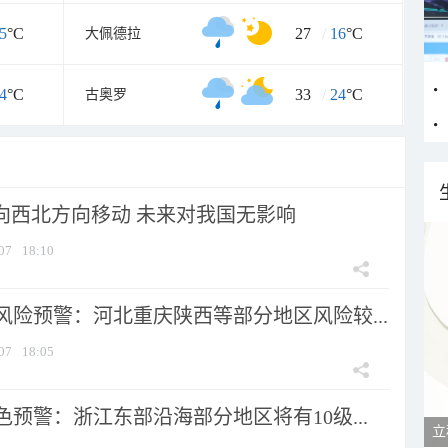
5
°C
27
/
16
°C
大佩德拉
4
°C
33
/
24
°C
古奥罗
将向西北方向移动 未来对我国无影响
07
18:10
风险预警：河北重庆陕西等部分地区风险较...
07
18:05
预警：浙江东部沿海部分地区将有10级...
立