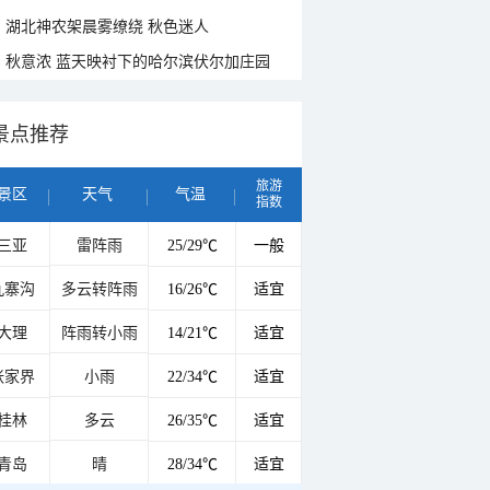
湖北神农架晨雾缭绕 秋色迷人
秋意浓 蓝天映衬下的哈尔滨伏尔加庄园
景点推荐
旅游
景区
天气
气温
指数
三亚
雷阵雨
25/29℃
一般
九寨沟
多云转阵雨
16/26℃
适宜
大理
阵雨转小雨
14/21℃
适宜
张家界
小雨
22/34℃
适宜
桂林
多云
26/35℃
适宜
青岛
晴
28/34℃
适宜