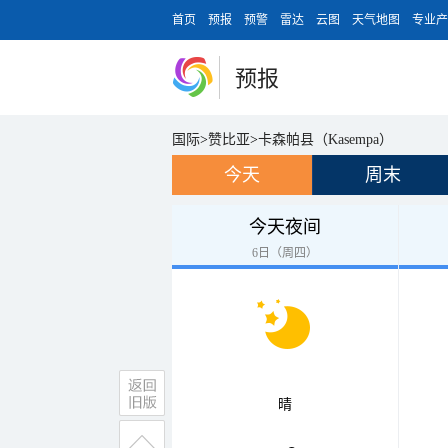
首页
预报
预警
雷达
云图
天气地图
专业产
预报
国际
>
赞比亚
>
卡森帕县（Kasempa）
今天
周末
今天夜间
6日（周四）
晴