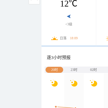
12
℃
<3级
日落
18:09
逐3小时预报
20时
23时
02时