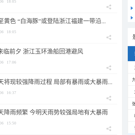
06
18:05
黄色 “白海豚”或登陆浙江福建一带沿...
06
18:05
”来临前夕 浙江玉环渔船回港避风
06
17:06
将现较强降雨过程 局部有暴雨或大暴雨...
06
16:37
天降雨频繁 今明天雨势较强局地有大暴雨
06
15:50