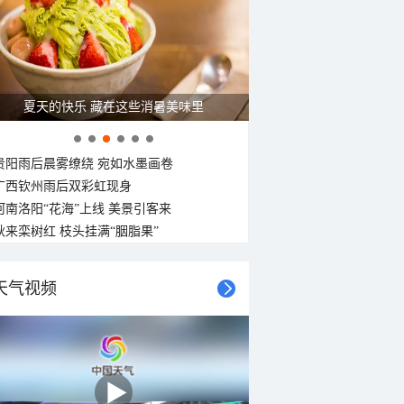
夏天的快乐 藏在这些消暑美味里
贵阳雨后晨雾缭绕 宛如水墨画卷
广西钦州雨后双彩虹现身
河南洛阳“花海”上线 美景引客来
秋来栾树红 枝头挂满“胭脂果”
天气视频