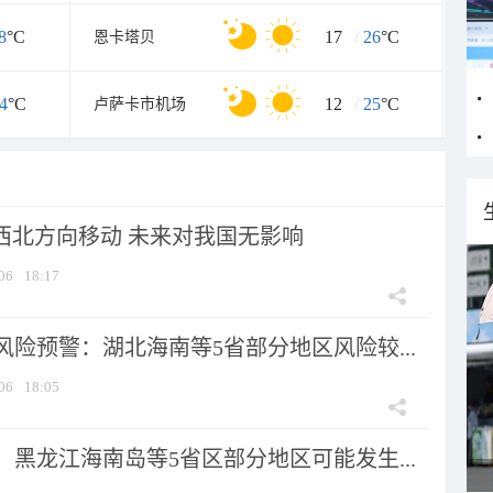
8
°C
17
/
26
°C
恩卡塔贝
4
°C
12
/
25
°C
卢萨卡市机场
向西北方向移动 未来对我国无影响
06
18:17
险预警：湖北海南等5省部分地区风险较...
06
18:05
黑龙江海南岛等5省区部分地区可能发生...