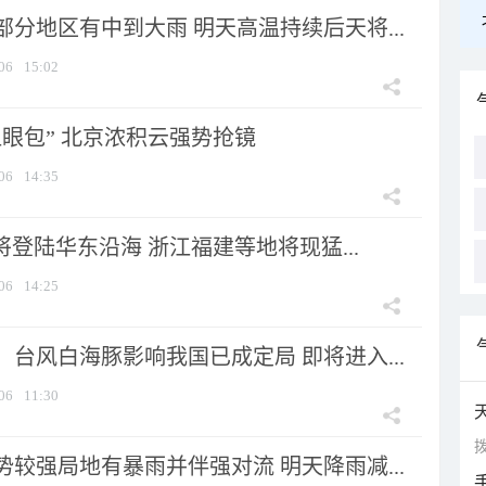
分地区有中到大雨 明天高温持续后天将...
06
15:02
显眼包” 北京浓积云强势抢镜
06
14:35
将登陆华东沿海 浙江福建等地将现猛...
06
14:25
台风白海豚影响我国已成定局 即将进入...
06
11:30
拨
较强局地有暴雨并伴强对流 明天降雨减...