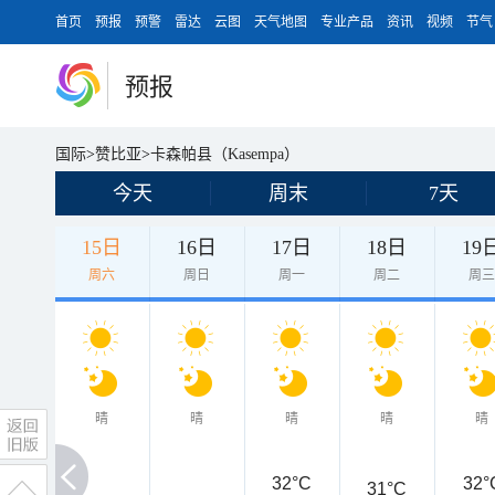
首页
预报
预警
雷达
云图
天气地图
专业产品
资讯
视频
节气
预报
国际
>
赞比亚
>
卡森帕县（Kasempa）
今天
周末
7天
15日
16日
17日
18日
19
周六
周日
周一
周二
周
晴
晴
晴
晴
晴
32°C
32°
31°C