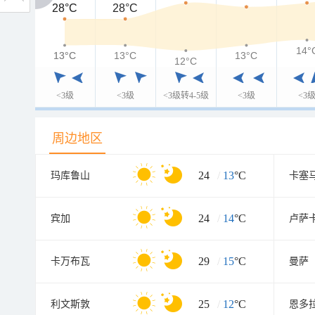
28°C
28°C
28°C
14°
13°C
13°C
13°C
13°C
12°C
<3级
<3级
<3级转4-5级
<3级
<3
周边地区
24
/
13
°C
玛库鲁山
卡塞
24
/
14
°C
宾加
卢萨
29
/
15
°C
卡万布瓦
曼萨
25
/
12
°C
利文斯敦
恩多