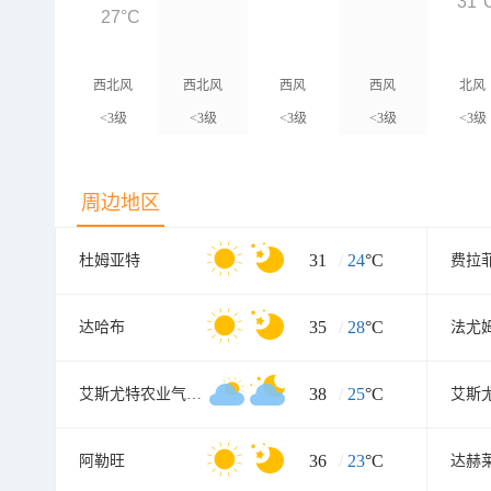
31°
27°C
西北风
西北风
西风
西风
北风
<3级
<3级
<3级
<3级
<3级
周边地区
31
/
24
°C
杜姆亚特
费拉
35
/
28
°C
达哈布
法尤
38
/
25
°C
艾斯尤特农业气象组
艾斯
36
/
23
°C
阿勒旺
达赫