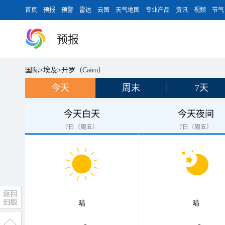
首页
预报
预警
雷达
云图
天气地图
专业产品
资讯
视频
节气
预报
国际
>
埃及
>
开罗（Cairo）
今天
周末
7天
今天白天
今天夜间
7日（周五）
7日（周五）
晴
晴