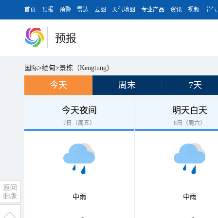
首页
预报
预警
雷达
云图
天气地图
专业产品
资讯
视频
节气
预报
国际
>
缅甸
>
景栋（Kengtung）
今天
周末
7天
今天夜间
明天白天
7日（周五）
8日（周六）
中雨
中雨