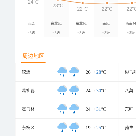
24°C
23°C
22°C
22°C
22°
西风
东北风
东北风
南风
西南
<3级
<3级
<3级
<3级
<3级
周边地区
26
/
28
°C
皎漂
彬马
24
/
30
°C
葛礼瓦
八莫
24
/
31
°C
霍马林
东吁
19
/
25
°C
东枝区
勃生