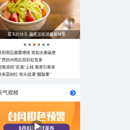
夏天的快乐 藏在这些消暑美味里
贵阳雨后晨雾缭绕 宛如水墨画卷
广西钦州雨后双彩虹现身
河南洛阳“花海”上线 美景引客来
秋来栾树红 枝头挂满“胭脂果”
天气视频