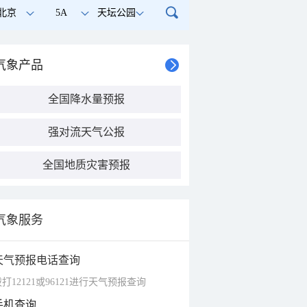
北京
5A
天坛公园
气象产品
全国降水量预报
强对流天气公报
全国地质灾害预报
气象服务
天气预报电话查询
打12121或96121进行天气预报查询
手机查询