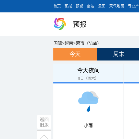
首页
预报
预警
雷达
云图
天气地图
专业产
预报
国际
>
越南
>
荣市（Vinh）
今天
周末
今天夜间
8日（周六）
小雨