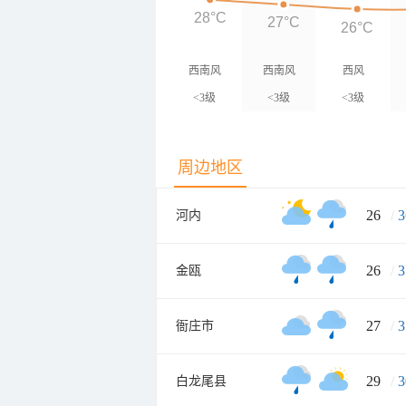
28°C
27°C
26°C
西南风
西南风
西风
<3级
<3级
<3级
周边地区
26
/
3
河内
26
/
3
金瓯
27
/
3
衙庄市
29
/
3
白龙尾县