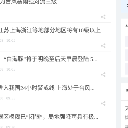
为台风暴雨强对流三级
苏上海浙江等地部分地区将有10级以上...
08
10:05
“白海豚”将于明晚至后天早晨登陆 5...
08
10:05
进入我国24小时警戒线 上海处于台风...
08
09:55
眼区模糊已“闭眼”，局地强降雨具有极...
拨
08
09:28