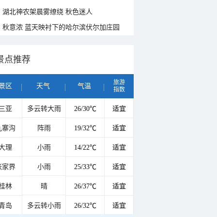
湖北神农架晨雾缭绕 秋色迷人
秋意浓 蓝天映衬下的哈尔滨伏尔加庄园
景点推荐
旅游
景区
天气
气温
指数
三亚
多云转大雨
26/30℃
适宜
九寨沟
阵雨
19/32℃
适宜
大理
小雨
14/22℃
适宜
张家界
小雨
25/33℃
适宜
桂林
晴
26/37℃
适宜
青岛
多云转小雨
26/32℃
适宜