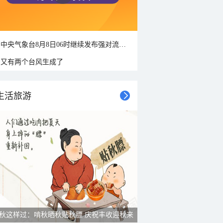
中央气象台8月8日06时继续发布强对流天气蓝色预警
又有两个台风生成了
生活旅游
秋这样过：啃秋晒秋贴秋膘 庆祝丰收迎秋来