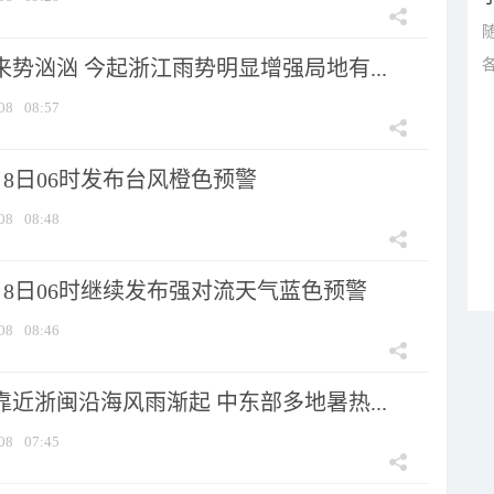
来势汹汹 今起浙江雨势明显增强局地有...
08
08:57
8日06时发布台风橙色预警
08
08:48
月8日06时继续发布强对流天气蓝色预警
08
08:46
靠近浙闽沿海风雨渐起 中东部多地暑热...
08
07:45