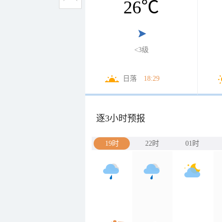
26
℃
<3级
日落
18:29
逐3小时预报
19时
22时
01时