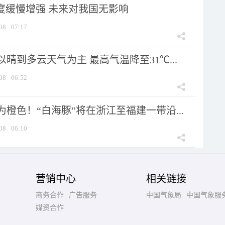
强度缓慢增强 未来对我国无影响
08
07:17
晴到多云天气为主 最高气温降至31℃...
08
06:52
橙色！“白海豚”将在浙江至福建一带沿...
08
06:10
营销中心
相关链接
商务合作
广告服务
中国气象局
中国气象服
媒资合作