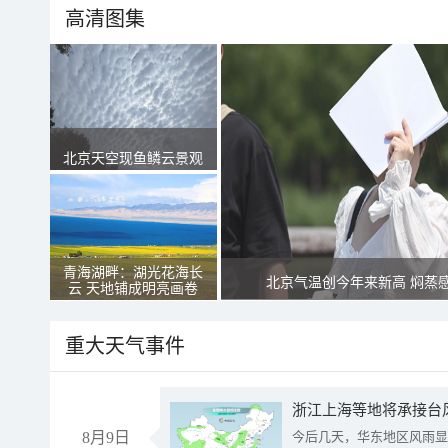
高清图集
北京天空现鱼鳞云景观
青海湖畔：湖光花海长
北京气温创今年来新高 焖蒸
云 天地铺成明亮画卷
重大天气事件
浙江上海等地将承接台风
8月9日
今后几天，华东地区风雨显