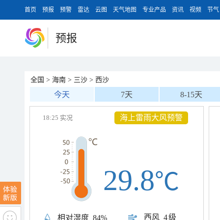
首页
预报
预警
雷达
云图
天气地图
专业产品
资讯
视频
节气
预报
全国
>
海南
>
三沙
>
西沙
今天
7天
8-15天
雷雨大风预警
18:25 实况
29.8
℃
西风
4级
相对湿度
84%