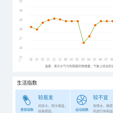
31
30
29
28
27
26
25
18
19
20
21
22
23
00
01
02
03
04
05
06
07
0
℃
温度：表示大气冷热程度的物理量，气象上给出的温
生活指数
较易发
较不宜
风较大，阴冷潮湿，
有降水，推荐
感冒指数
运动指数
较易感冒。
内进行休闲运