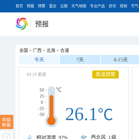
首页
预报
预警
雷达
云图
天气地图
专业产品
资讯
视频
节气
预报
全国
>
广西
>
北海
>
合浦
今天
7天
8-15天
高温预警
03:25 实况
26.1
℃
西北风
1级
相对湿度
97%