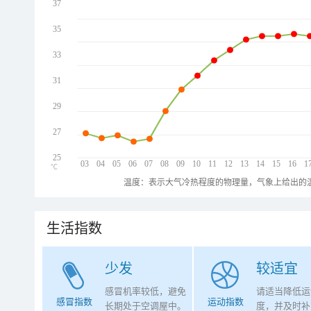
37
35
33
31
29
27
25
03
04
05
06
07
08
09
10
11
12
13
14
15
16
1
℃
温度：表示大气冷热程度的物理量，气象上给出的温
生活指数
少发
较适宜
感冒机率较低，避免
请适当降低运
感冒指数
运动指数
长期处于空调屋中。
度，并及时补