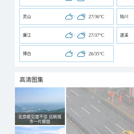
/
27/36°C
灵山
陆川
/
27/37°C
廉江
遂溪
/
26/35°C
博白
高清图集
北京能见度不佳 远眺城
市一片朦胧