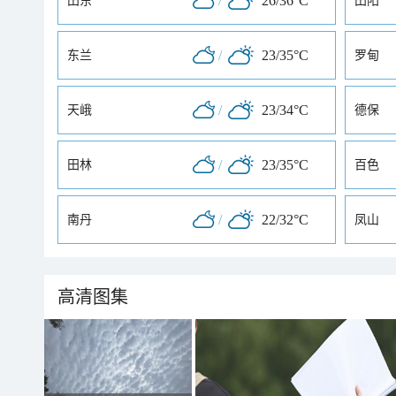
/
26/36°C
田东
田阳
/
23/35°C
东兰
罗甸
/
23/34°C
天峨
德保
/
23/35°C
田林
百色
/
22/32°C
南丹
凤山
高清图集