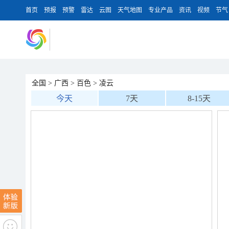
首页
预报
预警
雷达
云图
天气地图
专业产品
资讯
视频
节气
全国
>
广西
>
百色
>
凌云
今天
7天
8-15天