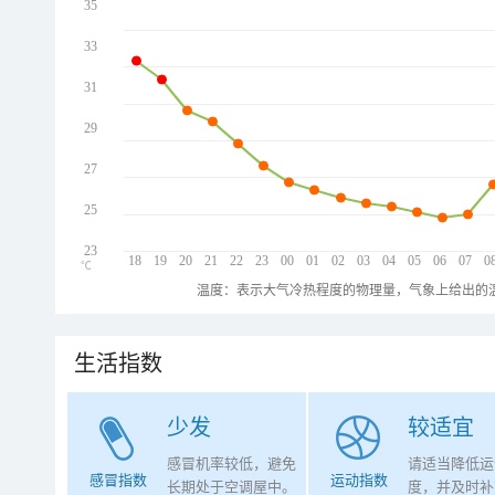
35
33
31
29
27
25
23
18
19
20
21
22
23
00
01
02
03
04
05
06
07
0
℃
温度：表示大气冷热程度的物理量，气象上给出的温
生活指数
少发
较适宜
感冒机率较低，避免
请适当降低运
感冒指数
运动指数
长期处于空调屋中。
度，并及时补