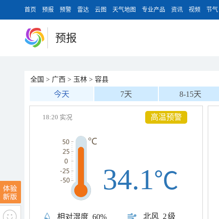
首页
预报
预警
雷达
云图
天气地图
专业产品
资讯
视频
节气
预报
全国
>
广西
>
玉林
>
容县
今天
7天
8-15天
高温预警
18:20 实况
34.1
℃
北风
2级
相对湿度
60%