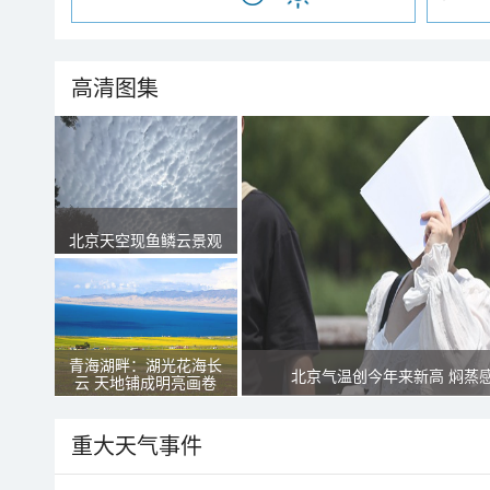
高清图集
北京天空现鱼鳞云景观
青海湖畔：湖光花海长
北京气温创今年来新高 焖蒸
云 天地铺成明亮画卷
重大天气事件