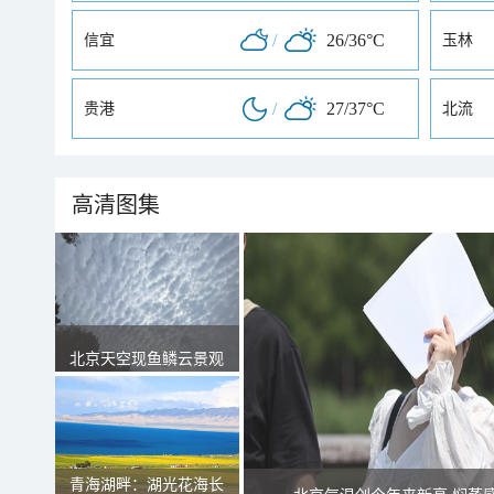
/
26/36°C
信宜
玉林
/
27/37°C
贵港
北流
高清图集
北京天空现鱼鳞云景观
青海湖畔：湖光花海长