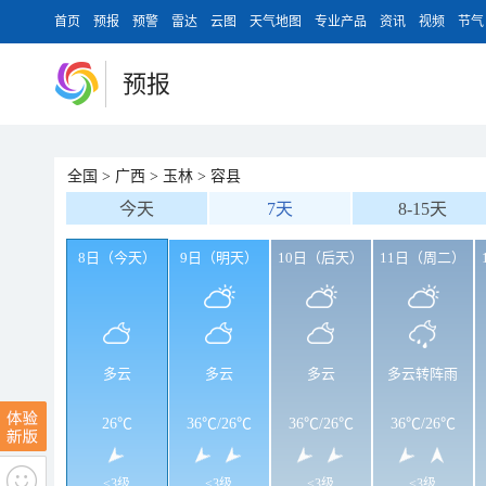
首页
预报
预警
雷达
云图
天气地图
专业产品
资讯
视频
节气
预报
全国
>
广西
>
玉林
>
容县
今天
7天
8-15天
8日（今天）
9日（明天）
10日（后天）
11日（周二）
多云
多云
多云
多云转阵雨
26℃
36℃
/
26℃
36℃
/
26℃
36℃
/
26℃
<3级
<3级
<3级
<3级