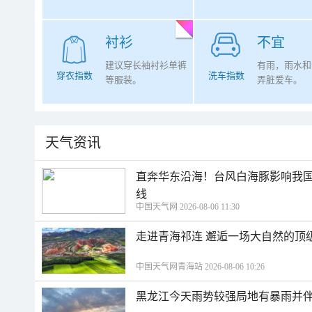
衬衫
不宜
建议穿长袖衬衫单裤
有雨，雨水和
穿衣指数
洗车指数
等服装。
弄脏爱车。
天气资讯
直奔华东沿海！台风白海豚影响我国
线
中国天气网 2026-08-06 11:30
走进青海祁连 邂逅一场大自然的顶
中国天气网青海站 2026-08-06 10:26
黑龙江今天雨势较强局地有暴雨并伴