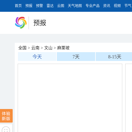
首页
预报
预警
雷达
云图
天气地图
专业产品
资讯
视频
节气
预报
全国
>
云南
>
文山
>
麻栗坡
今天
7天
8-15天