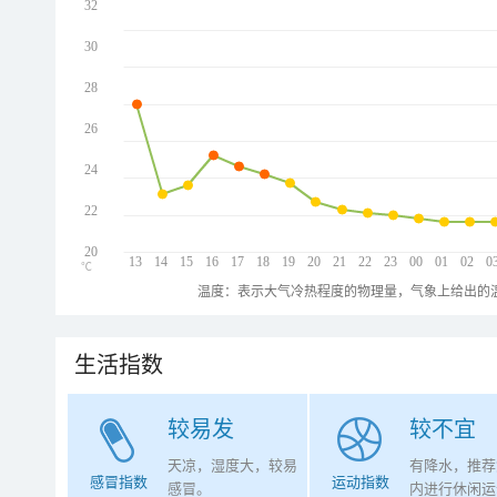
32
30
28
26
24
22
20
13
14
15
16
17
18
19
20
21
22
23
00
01
02
0
℃
温度：表示大气冷热程度的物理量，气象上给出的温
生活指数
较易发
较不宜
天凉，湿度大，较易
有降水，推荐
感冒指数
运动指数
感冒。
内进行休闲运