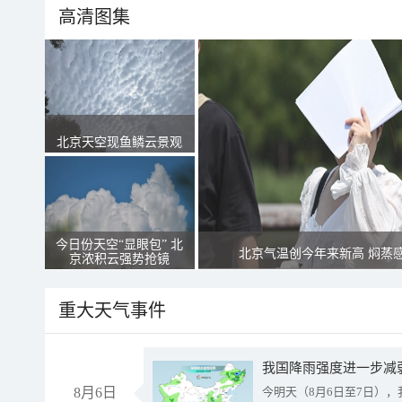
高清图集
北京天空现鱼鳞云景观
今日份天空“显眼包” 北
北京气温创今年来新高 焖蒸
京浓积云强势抢镜
重大天气事件
8月6日
今明天（8月6日至7日）