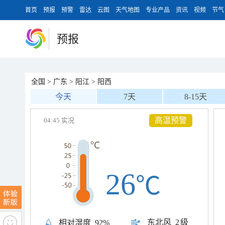
首页
预报
预警
雷达
云图
天气地图
专业产品
资讯
视频
节气
预报
全国
>
广东
>
阳江
>
阳西
今天
7天
8-15天
高温预警
04:45 实况
26
℃
东北风
2级
相对湿度
92%